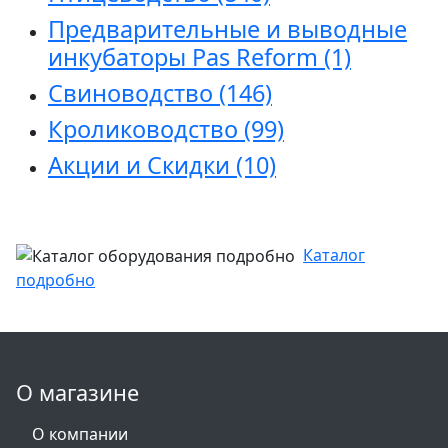
Предварительные и выводные
инкубаторы Pas Reform
(1)
Свиноводство
(146)
Кролиководство
(99)
Акции и Скидки
(10)
Каталог
подробно
О магазине
О компании