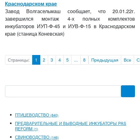
Краснодарском крае
Завод Волгасельмаш сообщает, что 20.01.22г.
завершился монтаж 4-х полных комплектов
инкубаторов ИУП-Ф-45 и ИУВ-Ф-15 в Краснодарском
крае (станица Коневская)
Страницы:
1
2
3
4
5
...
8
Предыдущая
Все
С
ПТИЦЕВОДСТВО
(840)
ПРЕДВАРИТЕЛЬНЫЕ И ВЫВОДНЫЕ ИНКУБАТОРЫ PAS
REFORM
(1)
СВИНОВОДСТВО
(146)