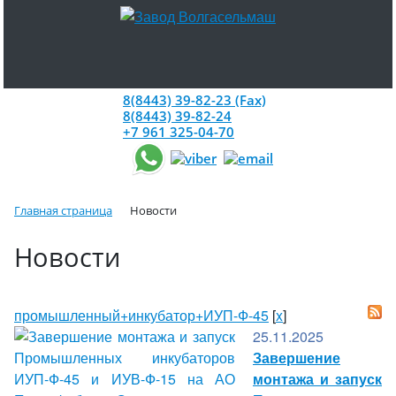
8(8443) 39-82-23 (Fax)
8(8443) 39-82-24
+7 961 325-04-70
Главная страница
Новости
Новости
промышленный+инкубатор+ИУП-Ф-45
[
x
]
25.11.2025
Завершение
монтажа и запуск