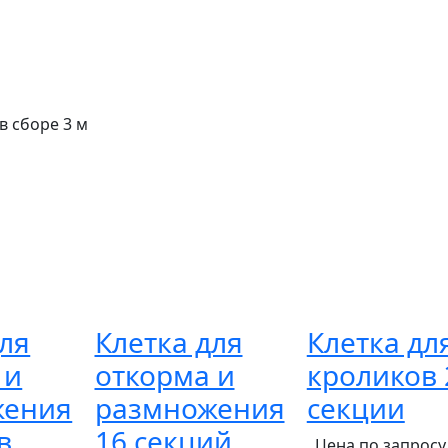
в сборе 3 м
для
Клетка для
Клетка дл
 и
откорма и
кроликов 
жения
размножения
секции
в
16 секций
Цена по запросу