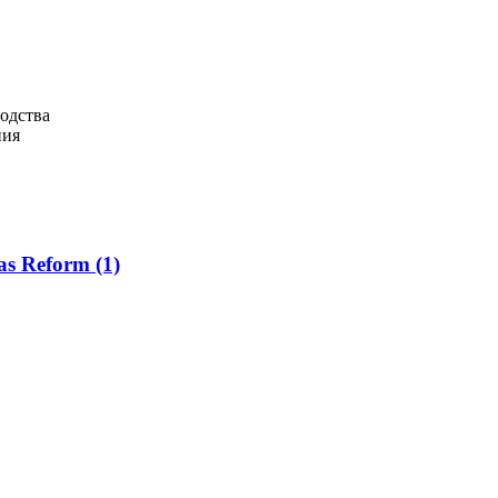
одства
ния
as Reform
(1)