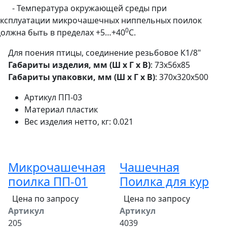
· - Температура окружающей среды при
эксплуатации микрочашечных ниппельных поилок
0
должна быть в пределах +5…+40
C.
Для поения птицы, соединение резьбовое К1/8"
Габариты изделия, мм (Ш х Г х В)
: 73х56х85
Габариты упаковки, мм (Ш х Г х В)
: 370х320х500
Артикул
ПП-03
Материал
пластик
Вес
изделия нетто, кг: 0.021
Микрочашечная
Чашечная
поилка ПП-01
Поилка для кур
Цена по запросу
Цена по запросу
Артикул
Артикул
205
4039