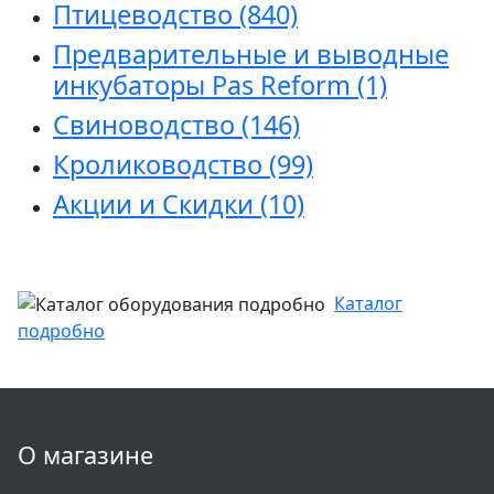
Птицеводство
(840)
Предварительные и выводные
инкубаторы Pas Reform
(1)
Свиноводство
(146)
Кролиководство
(99)
Акции и Скидки
(10)
Каталог
подробно
О магазине