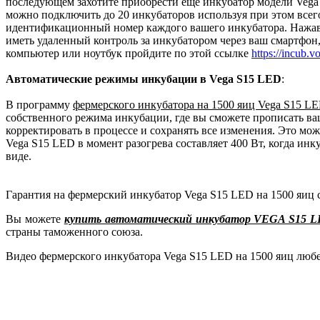
последующем захотите приобрести еще инкубатор модели Vega 
можно подключить до 20 инкубаторов используя при этом всег
идентификационный номер каждого вашего инкубатора. Нажав на
иметь удаленный контроль за инкубатором через ваш смартфон
компьютер или ноутбук пройдите по этой ссылке
https://incub.v
Автоматические режимы инкубации в Vega S15 LED
:
В программу
фермерского инкубатора на 1500 яиц Vega S15 L
собственного режима инкубации, где вы сможете прописать в
корректировать в процессе и сохранять все изменения. Это мо
Vega S15 LED в момент разогрева составляет 400 Вт, когда ин
виде.
Гарантия на фермерский инкубатор Vega S15 LED на 1500 яиц с
Вы можете
купить автоматический
инкубатор VEGA S15 
страны таможенного союза.
Видео фермерского инкубатора Vega S15 LED на 1500 яиц любе