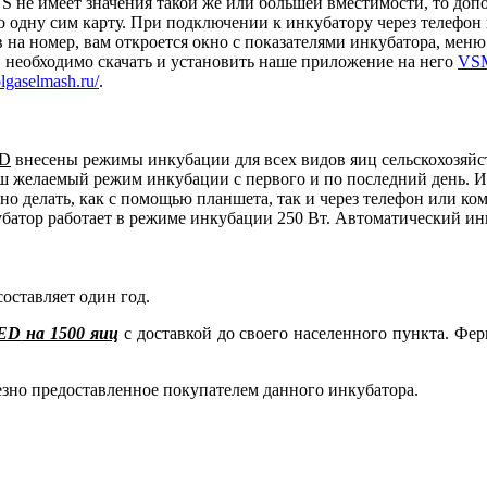
S не имеет значения такой же или большей вместимости, то доп
о одну сим карту. При подключении к инкубатору через телефон
 номер, вам откроется окно с показателями инкубатора, меню уп
, необходимо скачать и установить наше приложение на него
VSM
olgaselmash.ru/
.
ED
внесены режимы инкубации для всех видов яиц сельскохозяйст
аш желаемый режим инкубации с первого и по последний день. 
жно делать, как с помощью планшета, так и через телефон или к
кубатор работает в режиме инкубации 250 Вт. Автоматический ин
оставляет один год.
LED
на 1500 яиц
с доставкой до своего населенного пункта. Фе
зно предоставленное покупателем данного инкубатора.