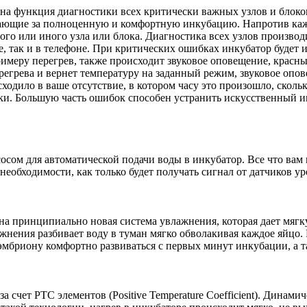
на функция диагностики всех критически важных узлов и блоко
ающие за полноценную и комфортную инкубацию. Напротив каждо
ого или иного узла или блока. Диагностика всех узлов производ
е, так и в телефоне. При критических ошибках инкубатор будет 
римеру перегрев, также происходит звуковое оповещение, красн
ерегрева и вернет температуру на заданный режим, звуковое оп
исходило в ваше отсутствие, в котором часу это произошло, ско
и. Большую часть ошибок способен устранить искусственный ин
осом для автоматической подачи воды в инкубатор. Все что вам
 необходимости, как только будет получать сигнал от датчиков у
на принципиально новая система увлажнения, которая дает мягк
ажнения разбивает воду в туман мягко обволакивая каждое яйцо.
 эмбриону комфортно развиваться с первых минут инкубации, а т
 счет PTC элементов (Positive Temperature Coefficient). Динам