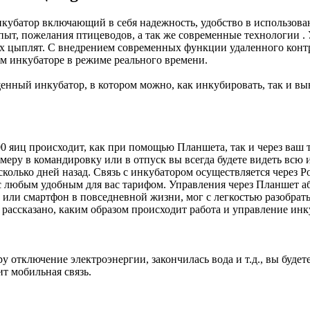
нкубатор включающий в себя надежность, удобство в использов
пыт, пожелания птицеводов, а так же современные технологии . 
 цыплят. С внедрением современных функции удаленного контро
 инкубаторе в режиме реального времени.
нный инкубатор, в котором можно, как инкубировать, так и выв
 яиц происходит, как при помощью Планшета, так и через ваш 
римеру в командировку или в отпуск вы всегда будете видеть вс
сколько дней назад. Связь с инкубатором осуществляется через Р
 с любым удобным для вас тарифом. Управления через Планшет 
или смартфон в повседневной жизни, мог с легкостью разобрать
рассказано, каким образом происходит работа и управление инк
 отключение электроэнергии, закончилась вода и т.д., вы будет
ит мобильная связь.