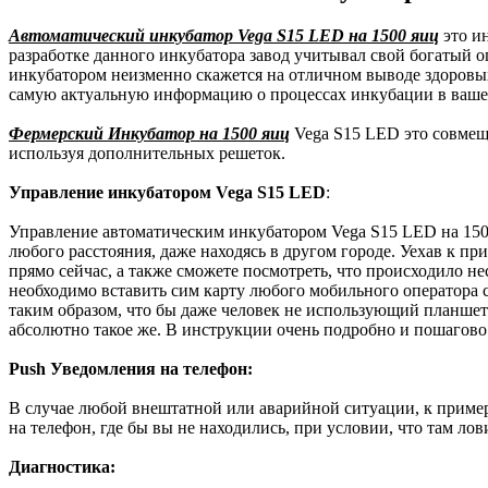
Автоматический инкубатор Vega S15 LED на 1500 яиц
это и
разработке данного инкубатора завод учитывал свой богатый о
инкубатором неизменно скажется на отличном выводе здоровых
самую актуальную информацию о процессах инкубации в вашем
Фермерский Инкубатор на 1500 яиц
Vega S15 LED это совмеще
используя дополнительных решеток.
Управление инкубатором Vega S15 LED
:
Управление автоматическим инкубатором Vega S15 LED на 1500
любого расстояния, даже находясь в другом городе. Уехав к п
прямо сейчас, а также сможете посмотреть, что происходило не
необходимо вставить сим карту любого мобильного оператора
таким образом, что бы даже человек не использующий планшет 
абсолютно такое же. В инструкции очень подробно и пошагово 
Push Уведомления на телефон:
В случае любой внештатной или аварийной ситуации, к примеру
на телефон, где бы вы не находились, при условии, что там лов
Диагностика: