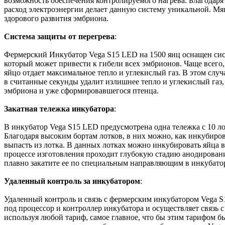
возможность обеспечения контролируемого нагрева. Благодаря 
расход электроэнергии делает данную систему уникальной. Мяг
здорового развития эмбриона.
Система защиты от перегрева
:
Фермерский Инкубатор Vega S15 LED на 1500 яиц оснащен сист
который может привести к гибели всех эмбрионов. Чаще всего
яйцо отдает максимальное тепло и углекислый газ. В этом случ
в считанные секунды удалит излишнее тепло и углекислый газ,
эмбриона и уже сформировавшегося птенца.
Закатная тележка инкубатора
:
В инкубатор Vega S15 LED предусмотрена одна тележка с 10 л
Благодаря высоким бортам лотков, в них можно, как инкубиро
выпасть из лотка. В данных лотках можно инкубировать яйца 
процессе изготовления проходит глубокую стадию анодировани
плавно закатите ее по специальным направляющим в инкубато
Удаленный контроль за инкубатором
:
Удаленный контроль и связь с фермерским инкубатором Vega S
под процессор и контроллер инкубатора и осуществляет связь с
используя любой тариф, самое главное, что бы этим тарифом 