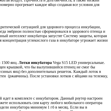
жигая воздух. Прочность и долговечность, а также низкий
номерно прогревает каждое яйцо создавая все условия для
критической ситуацией для здорового процесса инкубации,
огда эмбрион полностью сформировался в здорового птенца и
венный интеллект инкубатора запустят Систему защиты, которая
я концентрация углекислого газа в инкубаторе угрожает жизни
 1500 яиц.
Лотки инкубатора
Vega S15 LED универсальные.
нащен крышкой, что бы вылупившийся птенец не смог бы
аусиных яиц) без дополнительных решеток. Каждый лоток в
тен (ржавчины). После установки лотков с яйцами на тележку,
й идет в комплекте с инкубатором. Данный роутер настроен
можете использовать сим карту любого мобильного оператора
одели инкубатора минимум 1 гб в месяц. Если вы в