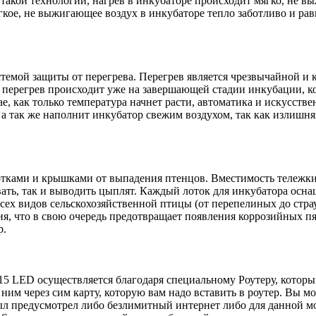
такой технологии, нагрев в инкубаторе происходит мягко, не вы
кое, не выжигающее воздух в инкубаторе тепло заботливо и рав
емой защиты от перегрева. Перегрев является чрезвычайной и 
, перегрев происходит уже на завершающей стадии инкубации, к
ае, как только температура начнет расти, автоматика и искусст
 а так же наполнит инкубатор свежим воздухом, так как излишня
отками и крышками от выпадения птенцов. Вместимость тележки
вать, так и выводить цыплят. Каждый лоток для инкубатора ос
всех видов сельскохозяйственной птицы (от перепелиных до стр
я, что в свою очередь предотвращает появления коррозийных пя
р.
15 LED осуществляется благодаря специальному Роутеру, которы
 ним через сим карту, которую вам надо вставить в роутер. Вы 
был предусмотрел либо безлимитный интернет либо для данной м