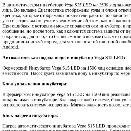
В автоматическом инкубаторе
Vega S15 LED на 1500 яиц
заложе
яйца. Во вкладке Диагностика отображены узлы и блоки отвеч
крестика, которые отображают показатели работоспособности т
узла из строя вы получите уведомление об этом, как в Планшет
При ошибках, с которыми может справится сам инкубатор, к п
сообщение, но после того, как включится система защиты от п
сохранится, для того, что бы вы смогли ознакомиться, что про
предприняты инкубатором, для устранения той или иной ошибк
Android.
Автоматическая подача воды в инкубатор Vega S15 LED:
Фермерский Инкубатор Vega S15 LED на 1500 яиц
оснащен нас
вместимости. Насос будет закачивать воду в инкубатор по мере
Блок увлажнения инкубатора
:
В фермерском инкубаторе Vega S15 LED на 1500 яиц реализова
микроклимат в инкубаторе. Благодаря такой системе, блок увл
использовать систему испарения. Мягкая влажность позволяет
Блок нагрева инкубатора
:
Нагрев автоматического инкубатора Vega S15 LED происходит за