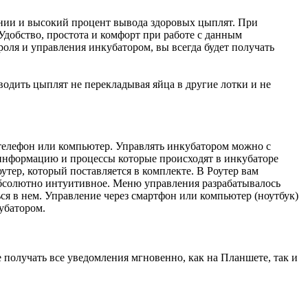
ании и высокий процент вывода здоровых цыплят. При
Удобство, простота и комфорт при работе с данным
ля и управления инкубатором, вы всегда будет получать
одить цыплят не перекладывая яйца в другие лотки и не
телефон или компьютер. Управлять инкубатором можно с
ю информацию и процессы которые происходят в инкубаторе
оутер, который поставляется в комплекте. В Роутер вам
абсолютно интуитивное. Меню управления разрабатывалось
ся в нем. Управление через смартфон или компьютер (ноутбук)
убатором.
е получать все уведомления мгновенно, как на Планшете, так и