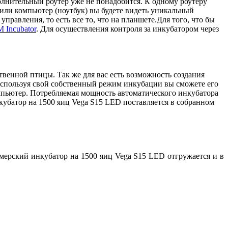
олнительный роутер уже не понадобится. К одному роутеру
 или компьютер (ноутбук) вы будете видеть уникальный
равления, то есть все то, что на планшете.Для того, что бы
 Incubator
. Для осуществления контроля за инкубатором через
венной птицы. Так же для вас есть возможность создания
Используя свой собственный режим инкубации вы сможете его
омпьютер. Потребляемая мощность автоматического инкубатора
кубатор на 1500 яиц Vega S15 LED поставляется в собранном
рмерский инкубатор на 1500 яиц Vega S15 LED отгружается и в