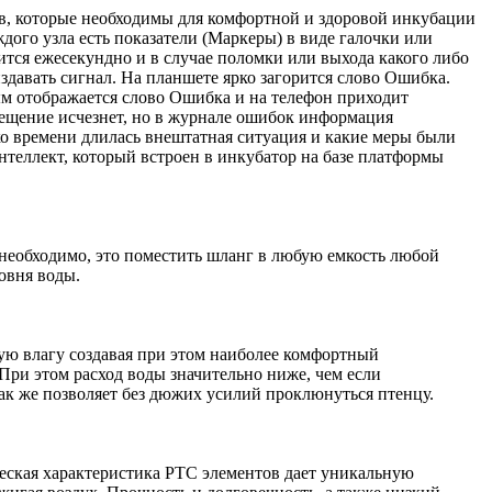
в, которые необходимы для комфортной и здоровой инкубации
го узла есть показатели (Маркеры) в виде галочки или
ится ежесекундно и в случае поломки или выхода какого либо
издавать сигнал. На планшете ярко загорится слово Ошибка.
ым отображается слово Ошибка и на телефон приходит
овещение исчезнет, но в журнале ошибок информация
лько времени длилась внештатная ситуация и какие меры были
теллект, который встроен в инкубатор на базе платформы
 необходимо, это поместить шланг в любую емкость любой
ровня воды.
ую влагу создавая при этом наиболее комфортный
 При этом расход воды значительно ниже, чем если
ак же позволяет без дюжих усилий проклюнуться птенцу.
ическая характеристика PTC элементов дает уникальную