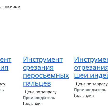
балансиром
ент
Инструмент
Инструме
ния
срезания
отрезани
перосъемных
шеи инде
пальцев
осу
Цена по запросу
ль
Производитель
Цена по запросу
Голландия
Производитель
Голландия