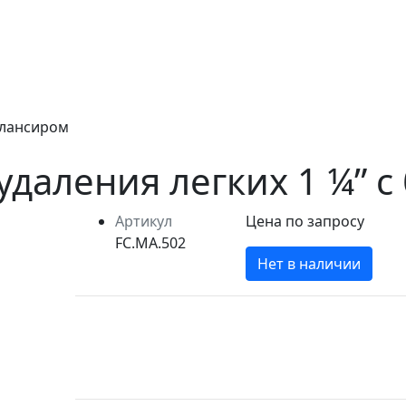
алансиром
удаления легких 1 ¼” 
Артикул
Цена по запросу
FC.MA.502
Нет в наличии