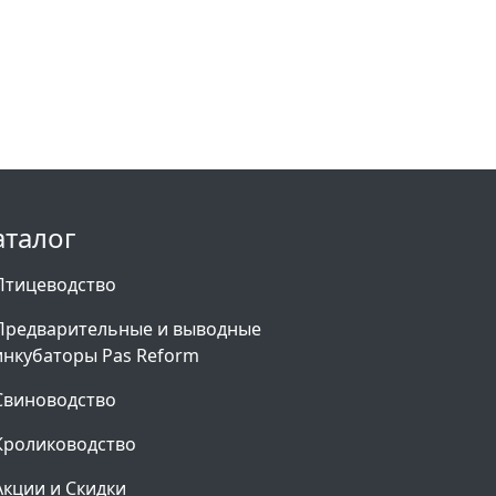
аталог
Птицеводство
Предварительные и выводные
инкубаторы Pas Reform
Свиноводство
Кролиководство
Акции и Скидки