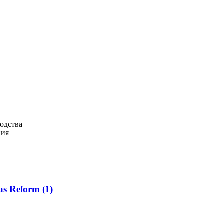
одства
ния
as Reform
(1)