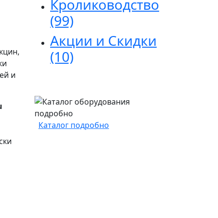
Кролиководство
(99)
Акции и Скидки
кцин,
(10)
ки
ей и
u
Каталог подробно
ски