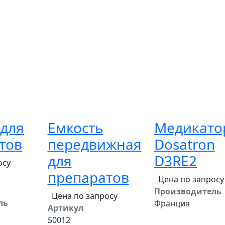
 для
Емкость
Медикато
тов
передвижная
Dosatron
для
D3RE2
осу
препаратов
Цена по запросу
Производитель
Цена по запросу
ль
Франция
Артикул
50012