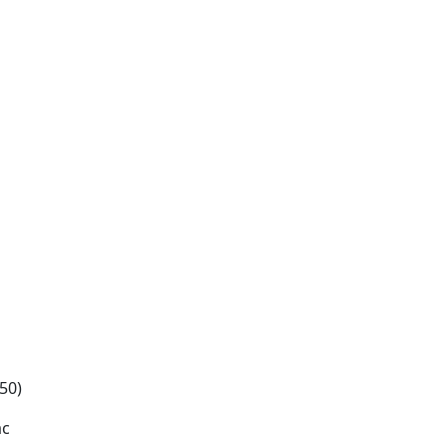
50)
ас