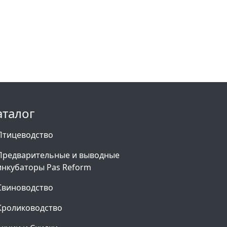
аталог
Птицеводство
Предварительные и выводные
инкубаторы Pas Reform
Свиноводство
Кролиководство