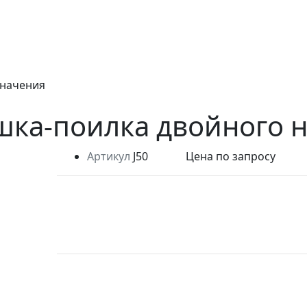
значения
шка-поилка двойного 
Артикул
J50
Цена по запросу