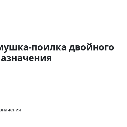
мушка-поилка двойного
назначения
азначения