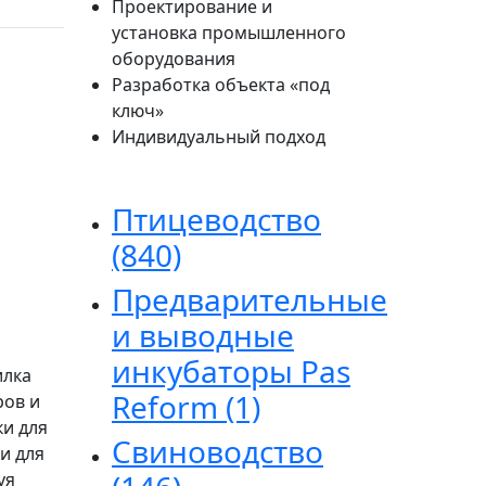
Проектирование и
установка промышленного
оборудования
Разработка объекта «под
ключ»
Индивидуальный подход
Птицеводство
(840)
Предварительные
и выводные
инкубаторы Pas
илка
Reform
(1)
ров и
ки для
Свиноводство
и для
уя