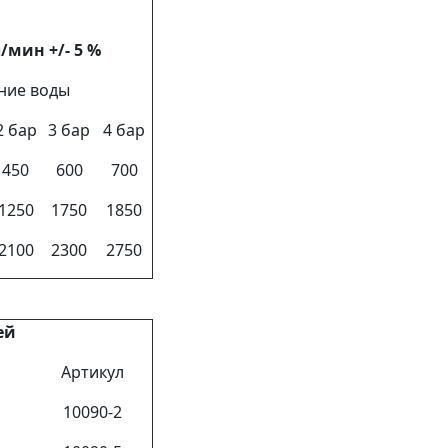
л/мин
+/- 5 %
ние воды
2 бар
3 бар
4 бар
450
600
700
1250
1750
1850
2100
2300
2750
ей
Артикул
10090-2