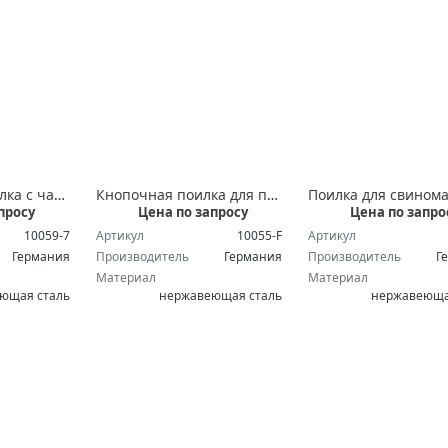
Ниппельная поилка с чашкой для поросят и свиноматок
Кнопочная поилка для поросят до 35 кг
просу
Цена по запросу
Цена по запро
10059-7
Артикул
10055-F
Артикул
Германия
Производитель
Германия
Производитель
Г
Материал
Материал
ющая сталь
нержавеющая сталь
нержавеюща