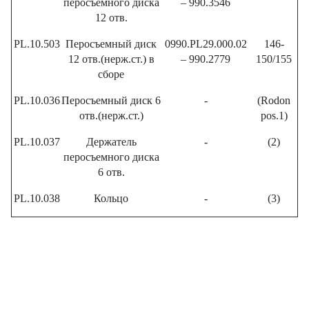
перосъемного диска
– 990.3546
12 отв.
PL.10.503
Перосъемный диск
0990.PL29.000.02
146-
12 отв.(нерж.ст.) в
– 990.2779
150/155
сборе
PL.10.036
Перосъемный диск 6
-
(Rodon
отв.(нерж.ст.)
pos.1)
PL.10.037
Держатель
-
(2)
перосъемного диска
6 отв.
PL.10.038
Кольцо
-
(3)