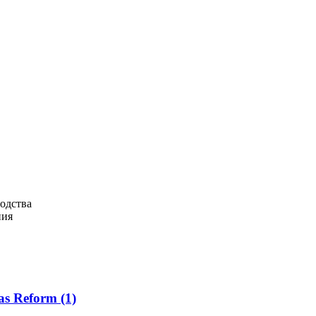
одства
ния
as Reform
(1)