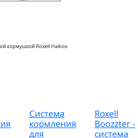
ой кормушкой Roxell Haikoo
Система
Roxell
ния
кормления
Boozzter -
для
система