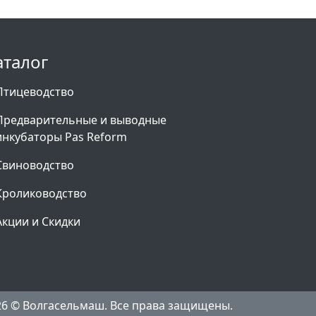
аталог
Птицеводство
Предварительные и выводные
инкубаторы Pas Reform
Свиноводство
Кролиководство
Акции и Скидки
26 © Волгасельмаш. Все права защищены.