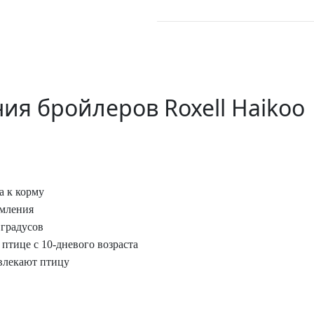
ия бройлеров Roxell Haikoo
а к корму
рмления
 градусов
 птице с 10-дневого возраста
влекают птицу