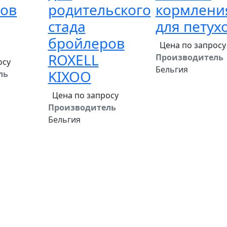
ов
родительского
кормлени
стада
для петух
бройлеров
Цена по запросу
ROXELL
Производитель
осу
Бельгия
KIXOO
ль
Цена по запросу
Производитель
Бельгия