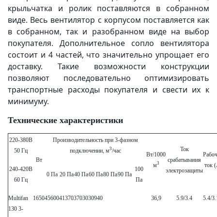
крыльчатка и ролик поставляются в собранном
виде. Весь вентилятор с корпусом поставляется как
в собранном, так и разобранном виде на выбор
покупателя. Дополнительное сопло вентилятора
состоит и 4 частей, что значительно упрощает его
доставку. Такие возможности конструкции
позволяют последовательно оптимизировать
транспортные расходы покупателя и свести их к
минимуму.
Технические характеристики
220-380В
Производительность при 3-фазном
Ток
3
50 Гц
подключении, м
/час
Вт/1000
Рабо
Вт
срабатывания
3
м
ток (
240-420В
100
электрозащиты
0 Па
20 Па
40 Па
60 Па
80 Па
90 Па
60 Гц
Па
Multifan
1650
45600
41370
37030
30940
36,9
5.9/3.4
5.4/3.
130 3-