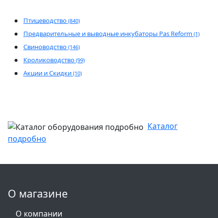
Птицеводство
(840)
Предварительные и выводные инкубаторы Pas Reform
(1)
Свиноводство
(146)
Кролиководство
(99)
Акции и Скидки
(10)
Каталог
подробно
О магазине
О компании