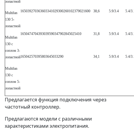
лопастной
1650
39270
36360
33410
29300
26010
23790
21600
38,6
5.9/3.4
5.4/3.
Multifan
130 5-
лопастной
1650
47470
43930
39590
34790
28450
25410
31,8
5.9/3.4
5.4/3.
Multifan
130 с
соплом 3-
1650
42570
39580
36450
33290
34,1
5.9/3.4
5.4/3.
лопастной
Multifan
130 с
соплом 5-
лопастной
Предлагается функция подключения через
частотный контроллер.
Предлагаются модели с различными
характеристиками электропитания.