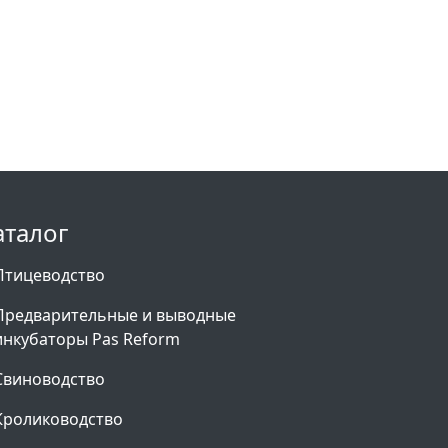
аталог
Птицеводство
Предварительные и выводные
инкубаторы Pas Reform
Свиноводство
Кролиководство