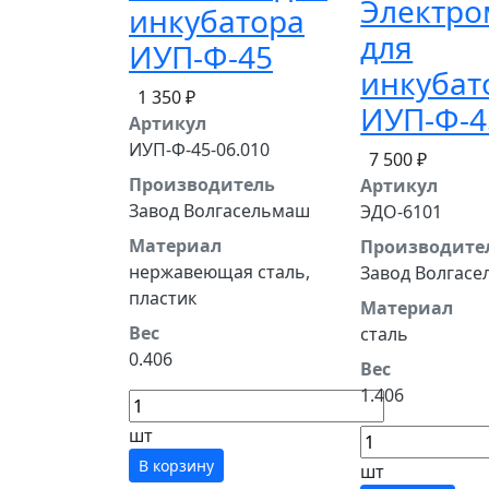
Электро
инкубатора
для
ИУП-Ф-45
инкубат
1 350 ₽
ИУП-Ф-4
Артикул
ИУП-Ф-45-06.010
7 500 ₽
Производитель
Артикул
Завод Волгасельмаш
ЭДО-6101
Материал
Производите
нержавеющая сталь,
Завод Волгас
пластик
Материал
Вес
сталь
0.406
Вес
1.406
шт
В корзину
шт