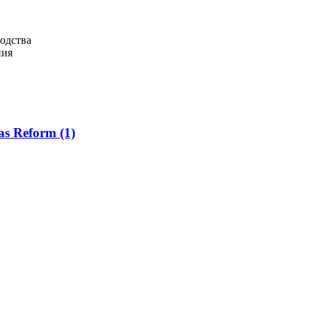
одства
ния
as Reform
(1)