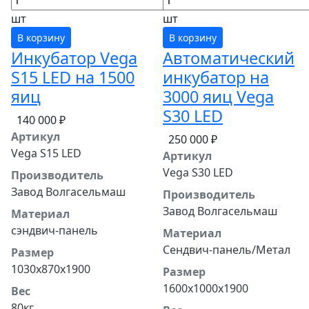
шт
шт
В корзину
В корзину
Инкубатор Vega
Автоматический
S15 LED на 1500
инкубатор на
яиц
3000 яиц Vega
S30 LED
140 000 ₽
Артикул
250 000 ₽
Vega S15 LED
Артикул
Vega S30 LED
Производитель
Завод Волгасельмаш
Производитель
Завод Волгасельмаш
Материал
сэндвич-панель
Материал
Сендвич-панель/Метал
Размер
1030х870х1900
Размер
1600х1000х1900
Вес
80кг