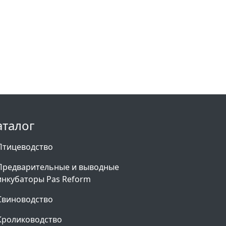
аталог
Птицеводство
Предварительные и выводные
инкубаторы Pas Reform
Свиноводство
Кролиководство