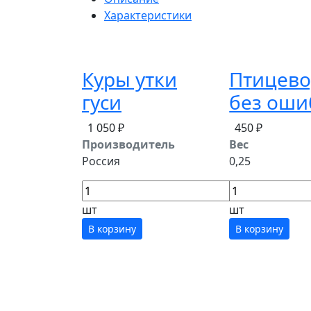
Характеристики
Куры утки
Птицево
гуси
без оши
1 050 ₽
450 ₽
Производитель
Вес
Россия
0,25
шт
шт
В корзину
В корзину