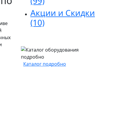
по
(99)
Акции и Скидки
(10)
тиве
й
ичных
и
Каталог подробно