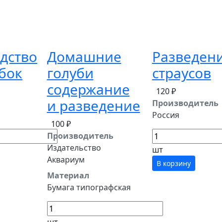
дство
Домашние
Разведен
бок
голуби
страусов
содержание
120 ₽
и разведение
Производитель
Россия
100 ₽
Производитель
Издательство
шт
Аквариум
В корзину
Материал
Бумага типографская