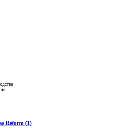
одства
ния
as Reform
(1)