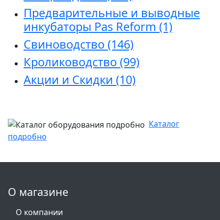
Предварительные и выводные
инкубаторы Pas Reform
(1)
Свиноводство
(146)
Кролиководство
(99)
Акции и Скидки
(10)
Каталог
подробно
О магазине
О компании